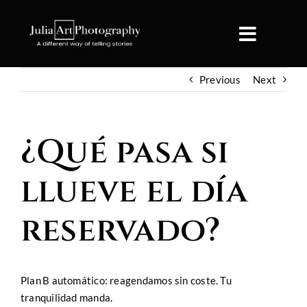
Skip
to
content
Previous
Next
¿Qué pasa si
llueve el día
reservado?
Plan B automático: reagendamos sin coste. Tu
tranquilidad manda.