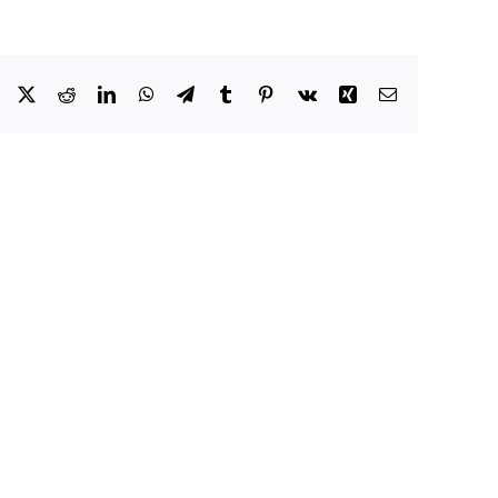
Facebook
X
Reddit
LinkedIn
WhatsApp
Telegram
Tumblr
Pinterest
Vk
Xing
Email